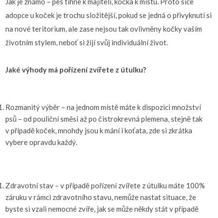
Jak je známo – pes tíhne k majiteli, kočka k místu. Proto sice
adopce u koček je trochu složitější, pokud se jedná o přivyknutí si
na nové teritorium, ale zase nejsou tak ovlivněny kočky vaším
životním stylem, neboť si žijí svůj individuální život.
Jaké výhody má pořízení zvířete z útulku?
Rozmanitý výběr – na jednom místě máte k dispozici množství
psů – od pouliční směsi až po čistrokrevná plemena, stejně tak
v případě koček, mnohdy jsou k mání i koťata, zde si zkrátka
vybere opravdu každý.
Zdravotní stav – v případě pořízení zvířete z útulku máte 100%
záruku v rámci zdravotního stavu, nemůže nastat situace, že
byste si vzali nemocné zvíře, jak se může někdy stát v případě