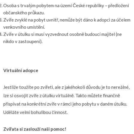
Osoba s trvalým pobytem na území České republiky – předložení
občanského průkazu.
Zvíře zvyklé na pobyt uvnitř, nemůže být dáno k adopci za účelem
venkovního umístění.
Zvíře v útulku si musí vyzvednout osobně budoucí majitel (ne
nikdo v zastoupení).
Virtuální adopce
Jestliže toužíte po zvířeti, ale z jakéhokoli důvodu je to nereálné,
lze si osvojit zvíře z útulku virtuálně. Takto můžete finančně
přispívat na konkrétní zvíře v rámci jeho pobytu v daném útulku.
Uděláte velmi bohulibou činnost.
Zvířata si zaslouží naši pomoc!