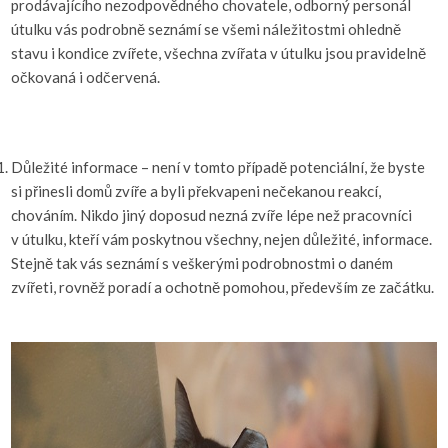
prodávajícího nezodpovědného chovatele, odborný personál
útulku vás podrobně seznámí se všemi náležitostmi ohledně
stavu i kondice zvířete, všechna zvířata v útulku jsou pravidelně
očkovaná i odčervená.
Důležité informace – není v tomto případě potenciální, že byste
si přinesli domů zvíře a byli překvapeni nečekanou reakcí,
chováním. Nikdo jiný doposud nezná zvíře lépe než pracovníci
v útulku, kteří vám poskytnou všechny, nejen důležité, informace.
Stejně tak vás seznámí s veškerými podrobnostmi o daném
zvířeti, rovněž poradí a ochotně pomohou, především ze začátku.