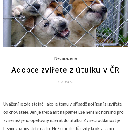
Nezařazené
Adopce zvířete z útulku v ČR
6. 6. 2023
Uvážení je zde stejné, jako je tomu v případě pořízení si zvířete
od chovatele. Jen je třeba mít na paměti, že není nic horšího pro
zvíře než jeho opětovný návrat do útulku. Zvířecí oddanost je
bezmezná, myslete na to. Než učiníte důležitý krok v rámci