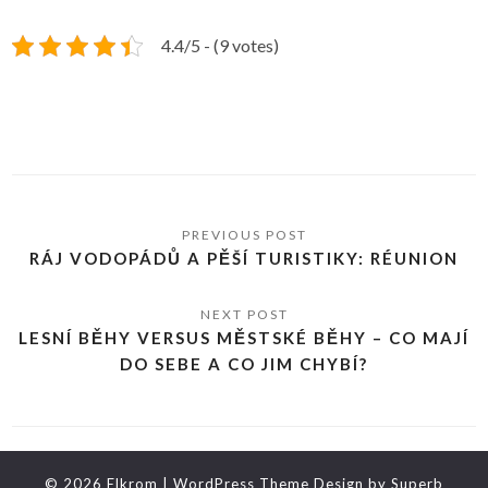
4.4/5 - (9 votes)
RÁJ VODOPÁDŮ A PĚŠÍ TURISTIKY: RÉUNION
LESNÍ BĚHY VERSUS MĚSTSKÉ BĚHY – CO MAJÍ
DO SEBE A CO JIM CHYBÍ?
© 2026 Elkrom
| WordPress Theme Design by
Superb