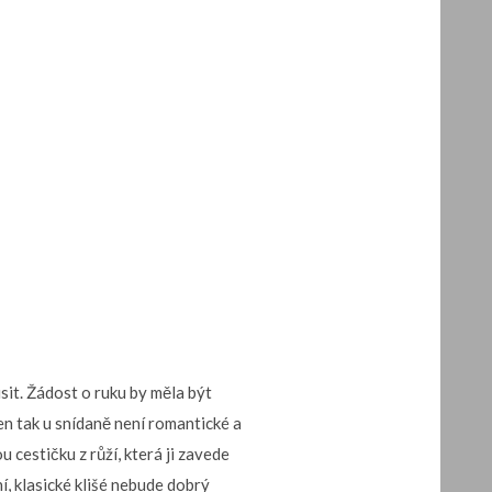
sit. Žádost o ruku by měla být
en tak u snídaně není romantické a
u cestičku z růží, která ji zavede
ní, klasické klišé nebude dobrý