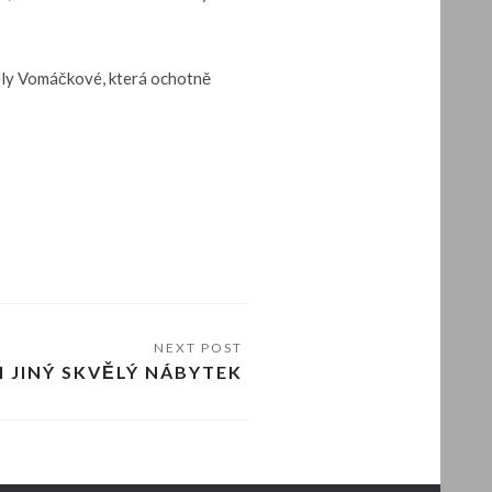
Adély Vomáčkové, která ochotně
I JINÝ SKVĚLÝ NÁBYTEK