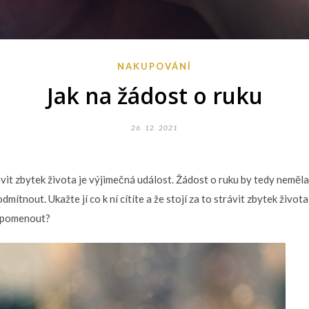
NAKUPOVÁNÍ
Jak na žádost o ruku
26. 12. 2021
vit zbytek života je výjimečná událost. Žádost o ruku by tedy neměla
dmítnout. Ukažte jí co k ní cítíte a že stojí za to strávit zbytek živo
zapomenout?