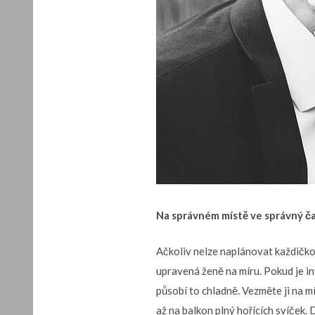
Na správném místě ve správný č
Ačkoliv nelze naplánovat každičkou
upravená ženě na míru. Pokud je in
působí to chladně. Vezměte ji na mís
až na balkon plný hořících svíček. D