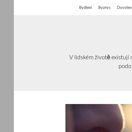
Bydlení
Byznys
Dovolen
V lidském životě existují
podob