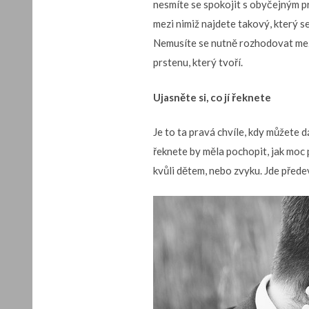
nesmíte se spokojit s obyčejným pr
mezi nimiž najdete takový, který se
Nemusíte se nutně rozhodovat mezi 
prstenu, který tvoří.
Ujasněte si, co jí řeknete
Je to ta pravá chvíle, kdy můžete d
řeknete by měla pochopit, jak moc 
kvůli dětem, nebo zvyku. Jde předev