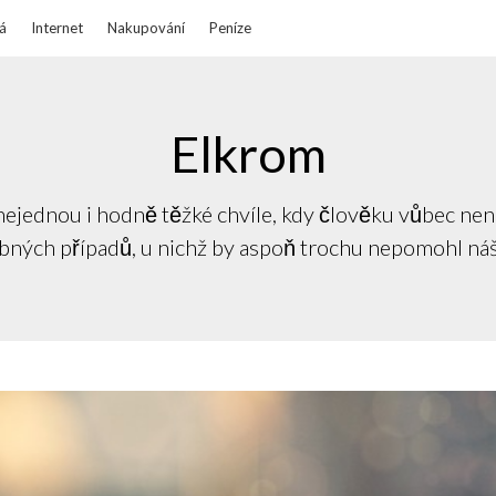
á
Internet
Nakupování
Peníze
Elkrom
 nejednou i hodně těžké chvíle, kdy člověku vůbec není
ných případů, u nichž by aspoň trochu nepomohl ná