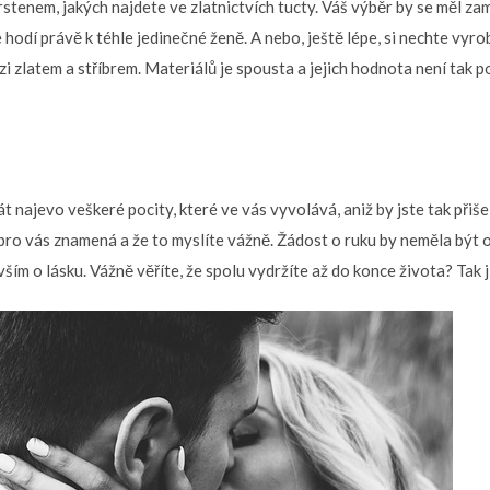
stenem, jakých najdete ve zlatnictvích tucty. Váš výběr by se měl za
 hodí právě k téhle jedinečné ženě. A nebo, ještě lépe, si nechte vyro
zlatem a stříbrem. Materiálů je spousta a jejich hodnota není tak p
át najevo veškeré pocity, které ve vás vyvolává, aniž by jste tak přiše
pro vás znamená a že to myslíte vážně. Žádost o ruku by neměla být 
ším o lásku. Vážně věříte, že spolu vydržíte až do konce života? Tak j