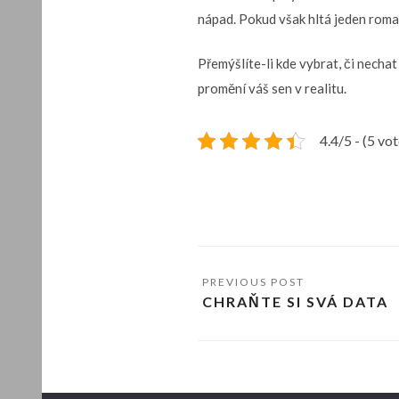
nápad. Pokud však hltá jeden roman
Přemýšlíte-li kde vybrat, či necha
promění váš sen v realitu.
4.4/5 - (5 vot
CHRAŇTE SI SVÁ DATA