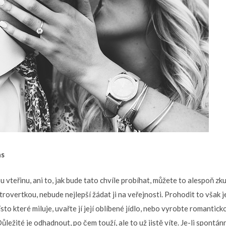
as
 vteřinu, ani to, jak bude tato chvíle probíhat, můžete to alespoň zku
trovertkou, nebude nejlepší žádat ji na veřejnosti. Prohodit to však j
to které miluje, uvařte jí její oblíbené jídlo, nebo vyrobte romanticko
ůležité je odhadnout, po čem touží, ale to už jistě víte. Je-li spontán