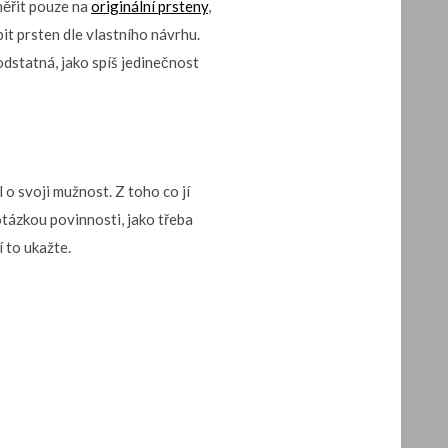
měřit pouze na
originální prsteny
,
bit prsten dle vlastního návrhu.
odstatná, jako spíš jedinečnost
l o svoji mužnost. Z toho co jí
otázkou povinnosti, jako třeba
í to ukažte.