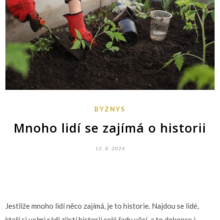
BYZNYS
Mnoho lidí se zajímá o historii
12. 8. 2024
Jestliže mnoho lidí něco zajímá, je to historie. Najdou se lidé,
kteří si velmi rádi zjistí historii celé řady věcí, a to dokonce i