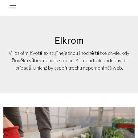
Elkrom
V lidském životě existují nejednou i hodně těžké chvíle, kdy
člověku vůbec není do smíchu. Ale není tolik podobných
případů, u nichž by aspoň trochu nepomohl náš web.