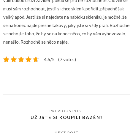
vám budou druzí závidět, pokud se pro ně rozhodnete. Člověk se
musí sám rozhodnout, jestli si chce skleník pořídit, případně jak
velký apod. Jestliže si najedete na nabídku skleníků, je možné, že
se na konec najde přesně takový, jaký jste si vždy přáli. Rozhodně
se nebojte toho, že by se na konec něco, co by vám vyhovovalo,
nenašlo. Rozhodně se něco najde.
4.6/5 - (7 votes)
UŽ JSTE SI KOUPILI BAZÉN?