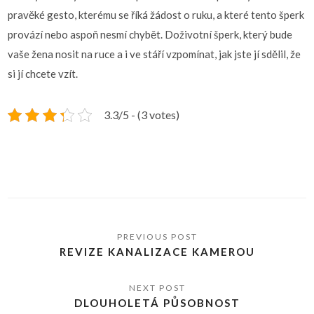
pravěké gesto, kterému se říká žádost o ruku, a které tento šperk
provází nebo aspoň nesmí chybět. Doživotní šperk, který bude
vaše žena nosit na ruce a i ve stáří vzpomínat, jak jste jí sdělil, že
si jí chcete vzít.
3.3/5 - (3 votes)
REVIZE KANALIZACE KAMEROU
DLOUHOLETÁ PŮSOBNOST