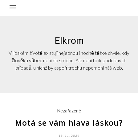
Elkrom
V lidském životě existují nejednou i hodně těžké chvíle, kdy
člověku vůbec není do smíchu. Ale není tolik podobných
případů, u nichž by aspoň trochu nepomohl náš web.
Nezařazené
Motá se vám hlava láskou?
18. 11. 2024