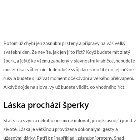
Potom už chybí jen
zásnubní prsteny
a přípravy na váš velký
svatební den. Že nevíte, jak jen jí to říct? Když budete mít zlatý
šperk, a ještě ke všemu zabalený v slavnostní krabičce, nebudete
muset říkat vůbec nic. Jednoduše svůj dárek vložíte do její něžné
ruky a budete si užívat moment očekávání a velkého překvapení.
A když dojde na slova, vy už budete vědět, co vhodného říct.
Láska prochází šperky
Stát si za svým a někoho nesmírně milovat, je nejkrásnější pocit v
životě. Láska je většinou provázena dokonalými gesty a
úžasnými dárky. Patří k ní například i zásnubní prsteny. Snad