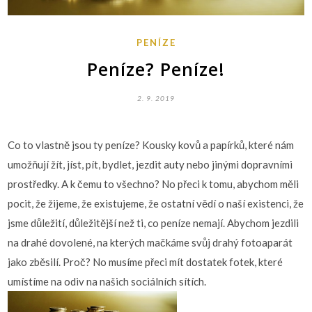
PENÍZE
Peníze? Peníze!
2. 9. 2019
Co to vlastně jsou ty peníze? Kousky kovů a papírků, které nám
umožňují žít, jíst, pít, bydlet, jezdit auty nebo jinými dopravními
prostředky. A k čemu to všechno? No přeci k tomu, abychom měli
pocit, že žijeme, že existujeme, že ostatní vědí o naší existenci, že
jsme důležití, důležitější než ti, co peníze nemají. Abychom jezdili
na drahé dovolené, na kterých mačkáme svůj drahý fotoaparát
jako zběsilí. Proč? No musíme přeci mít dostatek fotek, které
umístíme na odiv na našich sociálních sítích.