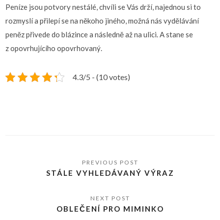
Peníze jsou potvory nestálé, chvíli se Vás drží, najednou si to
rozmyslí a přilepí se na někoho jiného, možná nás vydělávání
peněz přivede do blázince a následně až na ulici. A stane se
z opovrhujícího opovrhovaný.
4.3/5 - (10 votes)
STÁLE VYHLEDÁVANÝ VÝRAZ
OBLEČENÍ PRO MIMINKO