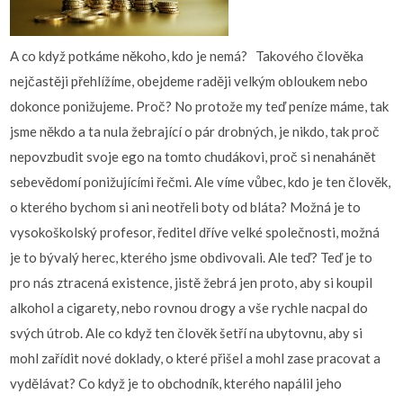
A co když potkáme někoho, kdo je nemá? Takového člověka
nejčastěji přehlížíme, obejdeme raději velkým obloukem nebo
dokonce ponižujeme. Proč? No protože my teď peníze máme, tak
jsme někdo a ta nula žebrající o pár drobných, je nikdo, tak proč
nepovzbudit svoje ego na tomto chudákovi, proč si nenahánět
sebevědomí ponižujícími řečmi. Ale víme vůbec, kdo je ten člověk,
o kterého bychom si ani neotřeli boty od bláta? Možná je to
vysokoškolský profesor, ředitel dříve velké společnosti, možná
je to bývalý herec, kterého jsme obdivovali. Ale teď? Teď je to
pro nás ztracená existence, jistě žebrá jen proto, aby si koupil
alkohol a cigarety, nebo rovnou drogy a vše rychle nacpal do
svých útrob. Ale co když ten člověk šetří na ubytovnu, aby si
mohl zařídit nové doklady, o které přišel a mohl zase pracovat a
vydělávat? Co když je to obchodník, kterého napálil jeho