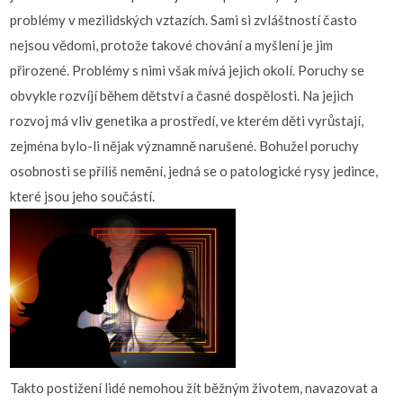
problémy v mezilidských vztazích. Sami si zvláštností často
nejsou vědomi, protože takové chování a myšlení je jim
přirozené. Problémy s nimi však mívá jejich okolí. Poruchy se
obvykle rozvíjí během dětství a časné dospělosti. Na jejich
rozvoj má vliv genetika a prostředí, ve kterém děti vyrůstají,
zejména bylo-li nějak významně narušené. Bohužel poruchy
osobnosti se příliš nemění, jedná se o patologické rysy jedince,
které jsou jeho součástí.
Takto postižení lidé nemohou žít běžným životem, navazovat a