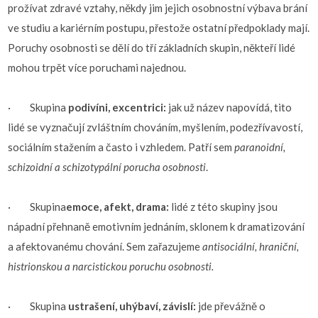
prožívat zdravé vztahy, někdy jim jejich osobnostní výbava brání
ve studiu a kariérním postupu, přestože ostatní předpoklady mají.
Poruchy osobnosti se dělí do tří základních skupin, někteří lidé
mohou trpět více poruchami najednou.
· Skupina
podivíni, excentrici:
jak už název napovídá, tito
lidé se vyznačují zvláštním chováním, myšlením, podezřívavostí,
sociálním stažením a často i vzhledem. Patří sem
paranoidní,
schizoidní a schizotypální porucha osobnosti
.
· Skupina
emoce, afekt, drama:
lidé z této skupiny jsou
nápadní přehnaně emotivním jednáním, sklonem k dramatizování
a afektovanému chování. Sem zařazujeme
antisociální, hraniční,
histrionskou a narcistickou poruchu osobnosti.
· Skupina
ustrašení, uhýbaví, závislí:
jde převážně o