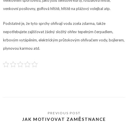
venkovním sportovišti, jako jsou tenisové kurty, fotbalová hřiště,
venkovní posilovny, golfová hřiště, hřiště na plážový volejbal atp.
Podstatné je, že tyto sprchy ohřívají vodu zcela zdarma, takže
nepotřebujete zajišťovat žádný složitý ohřev tepelným čerpadlem,
krbovým vytápěním, elektrickým průtokovým ohřívačem vody, bojlerem,
plynovou karmou atd.
JAK MOTIVOVAT ZAMĚSTNANCE