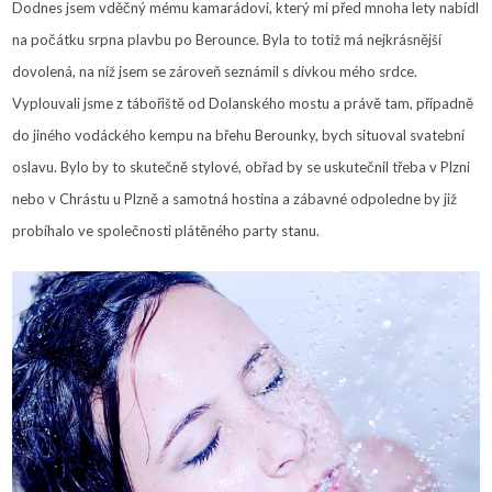
Dodnes jsem vděčný mému kamarádovi, který mi před mnoha lety nabídl
na počátku srpna plavbu po Berounce. Byla to totiž má nejkrásnější
dovolená, na níž jsem se zároveň seznámil s dívkou mého srdce.
Vyplouvali jsme z tábořiště od Dolanského mostu a právě tam, případně
do jiného vodáckého kempu na břehu Berounky, bych situoval svatební
oslavu. Bylo by to skutečně stylové, obřad by se uskutečnil třeba v Plzni
nebo v Chrástu u Plzně a samotná hostina a zábavné odpoledne by již
probíhalo ve společnosti plátěného party stanu.