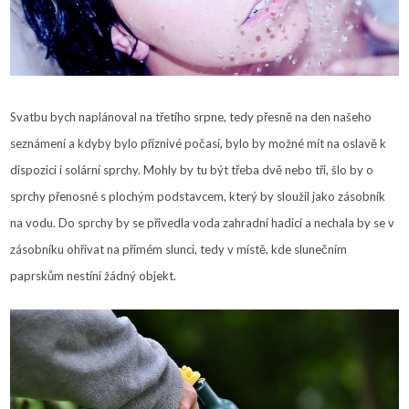
Svatbu bych naplánoval na třetího srpne, tedy přesně na den našeho
seznámení a kdyby bylo příznivé počasí, bylo by možné mít na oslavě k
dispozici i solární sprchy. Mohly by tu být třeba dvě nebo tři, šlo by o
sprchy přenosné s plochým podstavcem, který by sloužil jako zásobník
na vodu. Do sprchy by se přivedla voda zahradní hadicí a nechala by se v
zásobníku ohřívat na přímém slunci, tedy v místě, kde slunečním
paprskům nestíní žádný objekt.