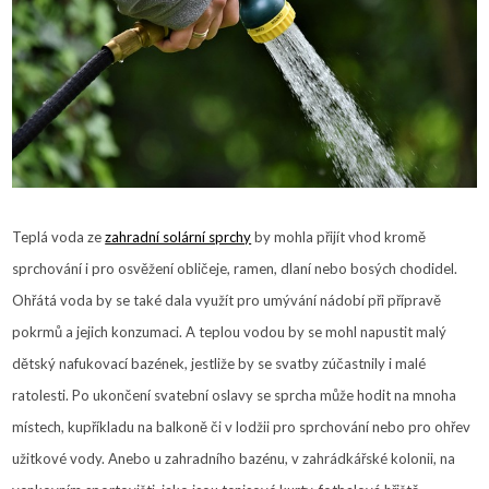
Teplá voda ze
zahradní solární sprchy
by mohla přijít vhod kromě
sprchování i pro osvěžení obličeje, ramen, dlaní nebo bosých chodidel.
Ohřátá voda by se také dala využít pro umývání nádobí při přípravě
pokrmů a jejich konzumaci. A teplou vodou by se mohl napustit malý
dětský nafukovací bazének, jestliže by se svatby zúčastnily i malé
ratolesti.
Po ukončení svatební oslavy se sprcha může hodit na mnoha
místech, kupříkladu na balkoně či v lodžii pro sprchování nebo pro ohřev
užitkové vody. Anebo u zahradního bazénu, v zahrádkářské kolonii, na