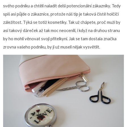
svého podniku a chtěli naladit delší potencionální zákazníky. Tedy
spíš asi půjde o zákaznice, protože náš tip je taková čistě holčičí
záležitost. Týká se totiž kosmetiky. Tak už chápete, proč muži by
asi takový dáreček až tak moc neocenili, i když na druhou stranu
by ho mohli věnovat svojí přítelkyni. Jak se tam dostala značka
zrovna vašeho podniku, by jí už museli nějak vysvětlit.