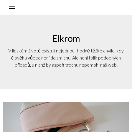
Elkrom
V lidském životě existují nejednou i hodně těžké chvíle, kdy
člověku vůbec není do smíchu. Ale není tolik podobných
případů, u nichž by aspoň trochu nepomohl náš web.