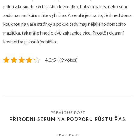
jednu z kosmetických taštiček, zrcátko, balzám na rty, nebo snad
sadu na manikúru máte vyhráno. A vemte jed na to, že ihned doma
kouknou na vaše stránky a pokud tedy mají nějakého domácího
mazlíčka, tak máte hned o dvě zákaznice více. Prostě reklamní
kosmetika je jasná jednička.
4.3/5 - (9 votes)
PŘÍRODNÍ SÉRUM NA PODPORU RŮSTU ŘAS.