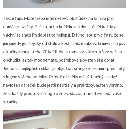
Takže fajn. Máte třeba internetový obchůdek na krmiva pro
domácí mazlíčky. Pejska, nebo kočičku má dnes téměř každý a
všichni se snaží jim dopřát to nejlepší. Dávno jsou pryč časy, že se
jim smetly jen zbytky od stolu a kosti. Takže taková krmiva pro psy
a kočky kupuje třeba 70% lidí. Ale zrovna vy, zákazníků ve vašem
obchůdku až tak moc nemáte, potřebovala byste větší obrat.
Jednou z nejlepších reklam je objednat si nějaké reklamní předměty
s logem vašeho podniku. Prostě dárečky má rád každý, a když
navíc ten dáreček bude ještě neotřelý a praktický, máte vyhráno,
že si každý přečte vaše logo a ze zvědavosti ihned vyhledá vaše
stránky.