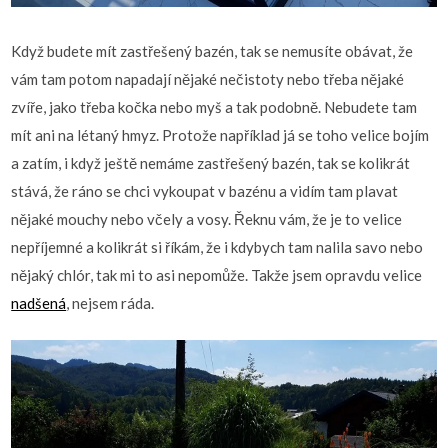
Když budete mít zastřešený bazén, tak se nemusíte obávat, že
vám tam potom napadají nějaké nečistoty nebo třeba nějaké
zvíře, jako třeba kočka nebo myš a tak podobně. Nebudete tam
mít ani na létaný hmyz. Protože například já se toho velice bojím
a zatím, i když ještě nemáme zastřešený bazén, tak se kolikrát
stává, že ráno se chci vykoupat v bazénu a vidím tam plavat
nějaké mouchy nebo včely a vosy. Řeknu vám, že je to velice
nepříjemné a kolikrát si říkám, že i kdybych tam nalila savo nebo
nějaký chlór, tak mi to asi nepomůže. Takže jsem opravdu velice
nadšená
, nejsem ráda.