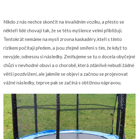
Nikdo z nás nechce skončit na invalidním vozíku, a přesto se
někteří lidé chovají tak, že se této myšlence velmi přibližují.
Tentokrát nemáme na mysli zrovna kaskadéry, kteří s tímto
rizikem počítají předem, a jsou zřejmě smířeni s tím, že když to
nevyjde, odnesou si následky. Zmiňujeme se tu o docela obyčejné
chůzi v nevhodné obuvi a o chorobě, která zdánlivě nebudí žádné
větší pozdvižení, ale jakmile se objeví a začnou se projevovat
vážné následky, teprve pak se začíná s obtížnou nápravou.