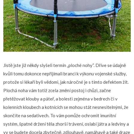
Jistě jste již někdy slyšeli termín „ploché nohy“. Dříve se údajně
kvůli tomu dokonce nepřijímali branci k výkonu vojenské služby,
protože si lékaři byli vědomi, jak náročné je s tímto defektem žít.
Plochá noha vám totiž zcela změní postoj i chůzi, začne
přetěžovat klouby a páteř, a bolesti zejména v bedrech či v
kolenních kloubech a kotnících se mohou stát nesnesitelnými, že
skončíte na sedativech. To vám pomůže ochromit imunitní
systém, špatné držení těla zhorší trávení, oslabí játra a ledviny a
vy se budete docela zbytečně, zdlouhavě, namáhavě a také draze