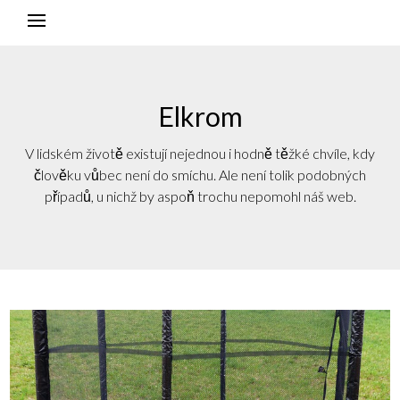
Elkrom
V lidském životě existují nejednou i hodně těžké chvíle, kdy
člověku vůbec není do smíchu. Ale není tolik podobných
případů, u nichž by aspoň trochu nepomohl náš web.