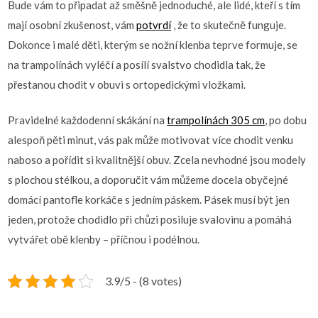
Bude vám to připadat až směšně jednoduché, ale lidé, kteří s tím
mají osobní zkušenost, vám
potvrdí
, že to skutečně funguje.
Dokonce i malé děti, kterým se nožní klenba teprve formuje, se
na trampolínách vyléčí a posílí svalstvo chodidla tak, že
přestanou chodit v obuvi s ortopedickými vložkami.
Pravidelné každodenní skákání na
trampolínách 305 cm
, po dobu
alespoň pěti minut, vás pak může motivovat více chodit venku
naboso a pořídit si kvalitnější obuv. Zcela nevhodné jsou modely
s plochou stélkou, a doporučit vám můžeme docela obyčejné
domácí pantofle korkáče s jedním páskem. Pásek musí být jen
jeden, protože chodidlo při chůzi posiluje svalovinu a pomáhá
vytvářet obě klenby – příčnou i podélnou.
3.9/5 - (8 votes)