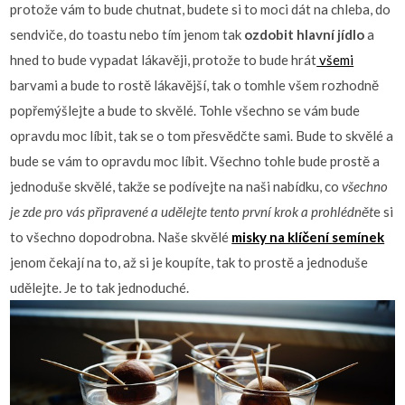
protože vám to bude chutnat, budete si to moci dát na chleba, do
sendviče, do toastu nebo tím jenom tak
ozdobit hlavní jídlo
a
hned to bude vypadat lákavěji, protože to bude hrát
všemi
barvami a bude to rostě lákavější, tak o tomhle všem rozhodně
popřemýšlejte a bude to skvělé. Tohle všechno se vám bude
opravdu moc líbit, tak se o tom přesvědčte sami. Bude to skvělé a
bude se vám to opravdu moc líbit. Všechno tohle bude prostě a
jednoduše skvělé, takže se podívejte na naši nabídku, co
všechno
je zde pro vás připravené a udělejte tento první krok a prohlédnět
e si
to všechno dopodrobna. Naše skvělé
misky na klíčení semínek
jenom čekají na to, až si je koupíte, tak to prostě a jednoduše
udělejte. Je to tak jednoduché.