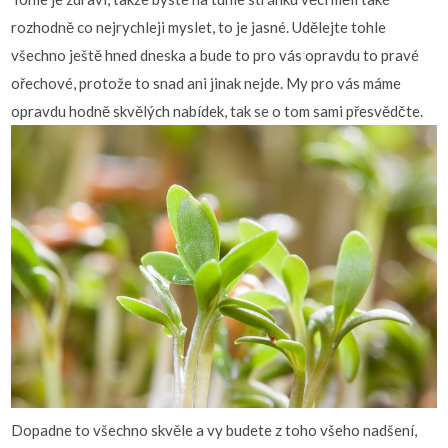
rozhodně co nejrychleji myslet, to je jasné. Udělejte tohle
všechno ještě hned dneska a bude to pro vás opravdu to pravé
ořechové, protože to snad ani jinak nejde. My pro vás máme
opravdu hodně skvělých nabídek, tak se o tom sami přesvědčte.
Dopadne to všechno skvěle a vy budete z toho všeho nadšení,