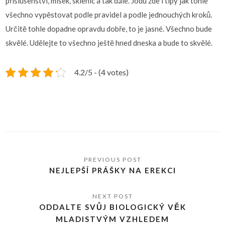
příslušenství, misek, sklenic a tak dále. Jodu zde i tipy jak tohle
všechno vypěstovat podle pravidel a podle jednouchých kroků.
Určitě tohle dopadne opravdu dobře, to je jasné. Všechno bude
skvělé. Udělejte to všechno ještě hned dneska a bude to skvělé.
4.2/5 - (4 votes)
NEJLEPŠÍ PRÁŠKY NA EREKCI
ODDALTE SVŮJ BIOLOGICKÝ VĚK
MLADISTVÝM VZHLEDEM