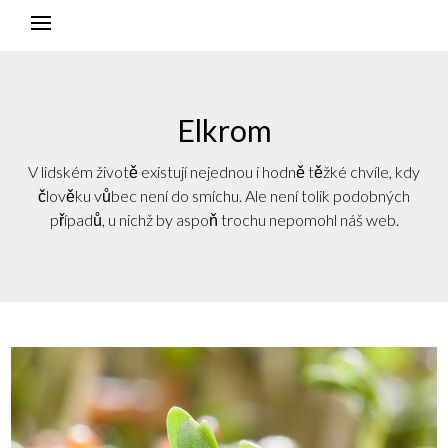
Elkrom
V lidském životě existují nejednou i hodně těžké chvíle, kdy
člověku vůbec není do smíchu. Ale není tolik podobných
případů, u nichž by aspoň trochu nepomohl náš web.