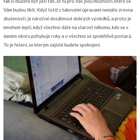
tak si můžete být jistí tím, že tu pro Vás jsou možnosti, které se
Vám budou líbit. Když totiž s takovými úpravami nemáte zrovna
zkušenosti, je náročné dosáhnout dobrých výsledků, a proto je
mnohem lepší, když všechno dáte na starost někomu, kdo se v
daném oboru pohybuje roky a o všechno se spolehlivě postará.
To je řešení, se kterým zajisté budete spokojeni.