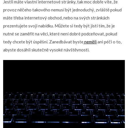
Jestli máte vlastní internetové stránky, tak moc dobře víte, že
provoz něčeho takového nemusí být jednoduchý, zvláště pokud
máte třeba internetový obchod, nebo na svých stránkách
prezentujete svoji nabídku. Můžete si tedy být jistí tím, že je
nutné se zaměřit na věci, které není dobré podceňovat, pokud
tedy chcete být úspěšní. Zanedbávat byste
neměli
ani péči o to,
abyste dosáhli skutečně vysoké návštěvnosti.